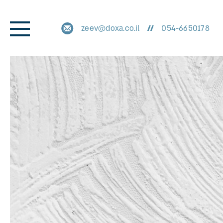
zeev@doxa.co.il
054-6650178