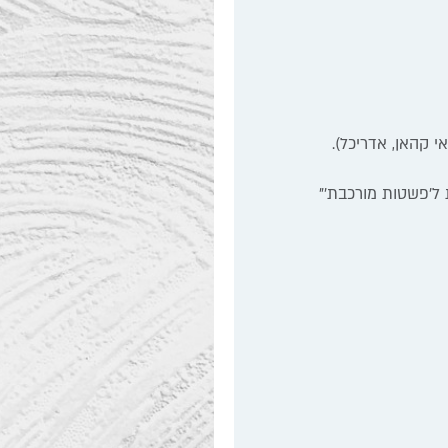
י קהאן, אדריכל)
.
ל'פשטות מורכבת'
"