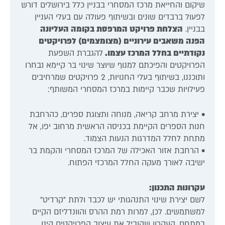
שיקום והחייאת מרכז המסחרי בבניין כלל בירושלים דורש
לפעול ברבדים שונים ובשיתוף פעולה עם בעלי העניין
בבניין.
הצלחת פרויקט המרפסת בקומה העליונה
הפנה משאבים עירוניים (מצומצמים) לפרויקטים
נקודתיים בחלל המרכז עצמו.
להגברת השפעת
הפרויקטים והפיכתם למנוף שיוצר שינוי בר קיימא נבחרו
ותוכננו, בשיתוף בעלי החנויות, 2 פרויקטים שמרחיבים
פעילויות שכבר קיימות במרכז המסחרי המשותף:
• יצירת מרחב קריאה, מנוחה ותצוגת ספרים, כהרחבת
חנות הספרים הקיימת בכניסה הראשית מרחוב יפו, אל
מתחת לחלל המדרגות הנעות הצמוד.
• הרחבת אזור האכילה של המרכז המסחרי והקמת בר
ישיבה לאורך מעקה החלל המרכזי הפתוח.
עקרונות התכנון:
לשם יצירת שינוי התנהגותי יש לכבד ולתת "קרדיט"
למשתמשים. לכן, למרות רמת ההרס והוונדליזם הקיים
במתחם, העקרון שהוביל את עיצוב הפרויקטים הינו