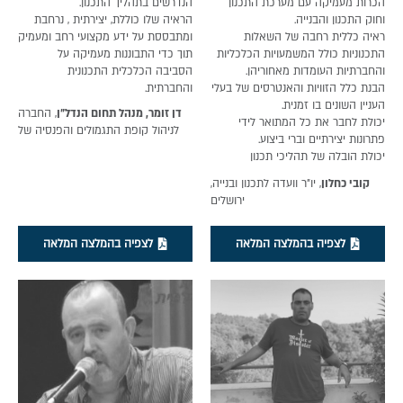
הכרות מעמיקה עם מערכת התכנון
הנדרשים בתהליך התכנון.
וחוק התכנון והבנייה.
הראיה שלו כוללת, יצירתית , נרחבת
ראיה כללית רחבה של השאלות
ומתבססת על ידע מקצועי רחב ומעמיק
התכנוניות כולל המשמעויות הכלכליות
תוך כדי התבוננות מעמיקה על
והחברתיות העומדות מאחוריהן.
הסביבה הכלכלית התכנונית
הבנת כלל הזוויות והאנטרסים של בעלי
והחברתית.
העניין השונים בו זמנית.
דן זומר, מנהל תחום הנדל"ן
, החברה
יכולת לחבר את כל המתואר לידי
לניהול קופת התגמולים והפנסיה של
פתרונות יצירתיים וברי ביצוע.
עובדי הסוכנות היהודית לא"י בע"מ.
יכולת הובלה של תהליכי תכנון
והבאתם לידי סיום.
קובי כחלון
, יו"ר וועדה לתכנון ובנייה,
ירושלים
לצפיה בהמלצה המלאה
לצפיה בהמלצה המלאה