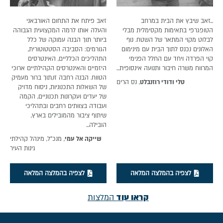
...זאב שיבץ את הבית במרחב
זאב פיתח את התחום האורבאני
הטופגרפי בתאימות מקסימלית מבלי
והעלה אותו לרמה המקצועית הגבוהה
לבלוט מקוי המתאר של השטח. נוף
ביותר תוך הבנה עמוקה של כלל
האלונים נכנס לתוך הבית עם מינימום
הגורמים: הסביבה הסטטוטורית,
קוי הפרדה ויחד עם החלל הפנימי
התהליכים הכלליים, האינטרסים
המרווח משרה חיבור ותנועה אינסופית...
היזמיים והאינטרסים הקהילתיים ארוכי
הטווח. הבנה רחבה זו,תוך ברור מעמיק
טלי ודודי רוזנבלט
, נס הרים
של השאלות התכנוניות, ניסוח מדויק
של יעדים ועקרונות תכנוניים, הקמה
ועבודה בצוותים רחבים ובתהליכי
שיתוף ציבור מהמובילים בארץ,
הובילה...
שייקה אל עמי
, מנכ"ל, מינהל קהילתי
גינות העיר
לצפיה בהמלצה המלאה
לצפיה בהמלצה המלאה
קראו עוד
המלצות